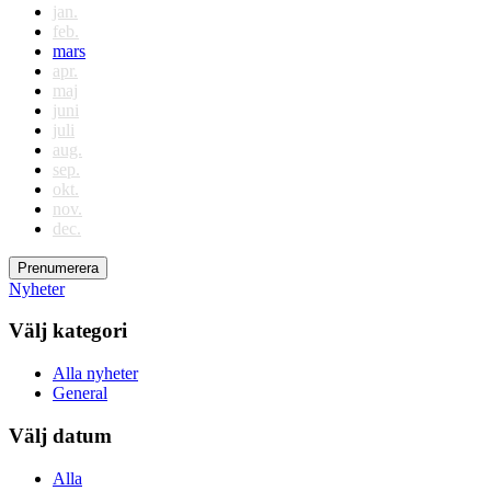
jan.
feb.
mars
apr.
maj
juni
juli
aug.
sep.
okt.
nov.
dec.
Prenumerera
Nyheter
Välj kategori
Alla nyheter
General
Välj datum
Alla