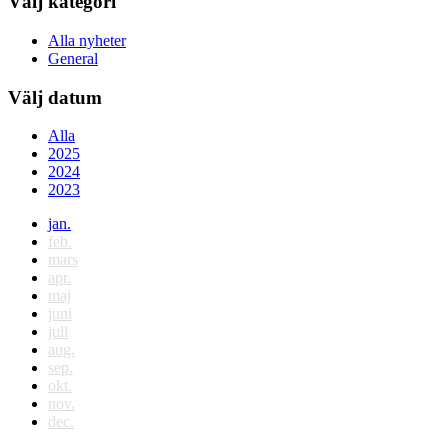
Välj kategori
Alla nyheter
General
Välj datum
Alla
2025
2024
2023
jan.
feb.
mars
apr.
maj
juni
juli
aug.
sep.
okt.
nov.
dec.