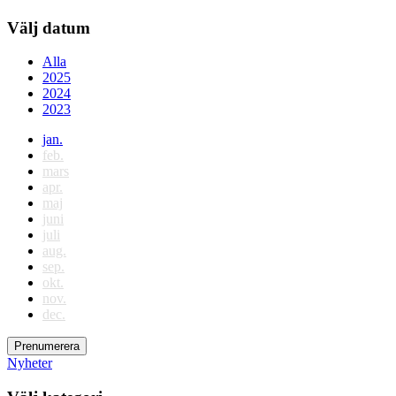
Välj datum
Alla
2025
2024
2023
jan.
feb.
mars
apr.
maj
juni
juli
aug.
sep.
okt.
nov.
dec.
Prenumerera
Nyheter