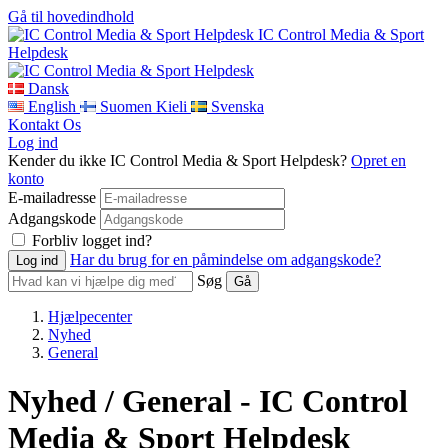
Gå til hovedindhold
IC Control Media & Sport
Helpdesk
Dansk
English
Suomen Kieli
Svenska
Kontakt Os
Log ind
Kender du ikke IC Control Media & Sport Helpdesk?
Opret en
konto
E-mailadresse
Adgangskode
Forbliv logget ind?
Har du brug for en påmindelse om adgangskode?
Søg
Hjælpecenter
Nyhed
General
Nyhed / General - IC Control
Media & Sport Helpdesk