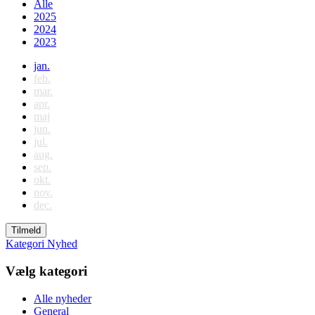
Alle
2025
2024
2023
jan.
feb.
mar.
apr.
maj
jun.
jul.
aug.
sep.
okt.
nov.
dec.
Tilmeld
Kategori
Nyhed
Vælg kategori
Alle nyheder
General