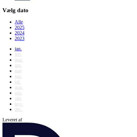
Vælg dato
Alle
2025
2024
2023
jan.
feb.
mar.
apr.
maj
jun.
jul.
aug.
sep.
okt.
nov.
dec.
Leveret af