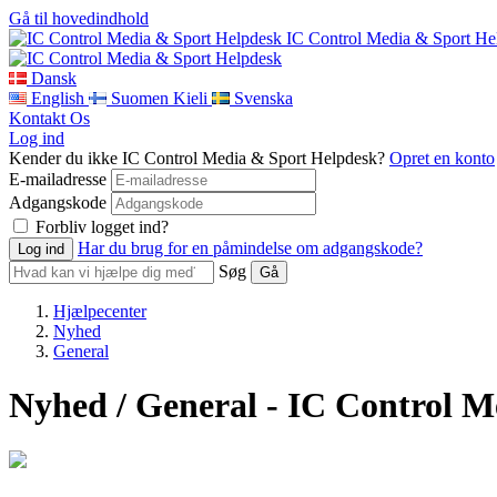
Gå til hovedindhold
IC Control Media & Sport He
Dansk
English
Suomen Kieli
Svenska
Kontakt Os
Log ind
Kender du ikke IC Control Media & Sport Helpdesk?
Opret en konto
E-mailadresse
Adgangskode
Forbliv logget ind?
Har du brug for en påmindelse om adgangskode?
Søg
Hjælpecenter
Nyhed
General
Nyhed / General - IC Control 