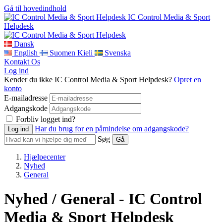
Gå til hovedindhold
IC Control Media & Sport
Helpdesk
Dansk
English
Suomen Kieli
Svenska
Kontakt Os
Log ind
Kender du ikke IC Control Media & Sport Helpdesk?
Opret en
konto
E-mailadresse
Adgangskode
Forbliv logget ind?
Har du brug for en påmindelse om adgangskode?
Søg
Hjælpecenter
Nyhed
General
Nyhed / General - IC Control
Media & Sport Helpdesk