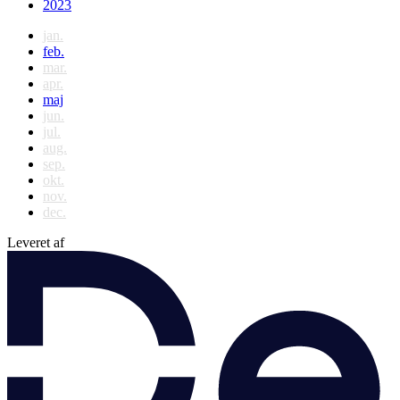
2023
jan.
feb.
mar.
apr.
maj
jun.
jul.
aug.
sep.
okt.
nov.
dec.
Leveret af