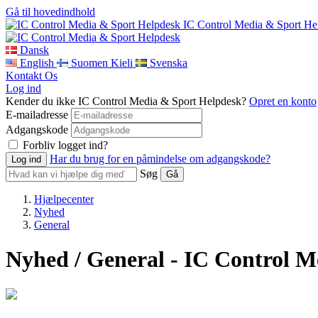
Gå til hovedindhold
IC Control Media & Sport He
Dansk
English
Suomen Kieli
Svenska
Kontakt Os
Log ind
Kender du ikke IC Control Media & Sport Helpdesk?
Opret en konto
E-mailadresse
Adgangskode
Forbliv logget ind?
Har du brug for en påmindelse om adgangskode?
Søg
Hjælpecenter
Nyhed
General
Nyhed / General - IC Control 