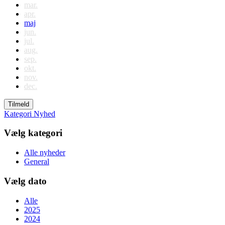
mar.
apr.
maj
jun.
jul.
aug.
sep.
okt.
nov.
dec.
Tilmeld
Kategori
Nyhed
Vælg kategori
Alle nyheder
General
Vælg dato
Alle
2025
2024