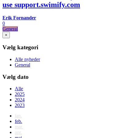
use support.swimify.com
Erik Fornander
0
General
×
Vælg kategori
Alle nyheder
General
Vælg dato
Alle
2025
2024
2023
jan.
feb.
mar.
apr.
maj