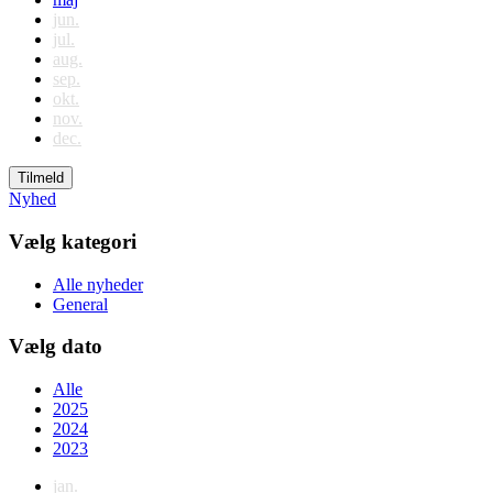
jun.
jul.
aug.
sep.
okt.
nov.
dec.
Tilmeld
Nyhed
Vælg kategori
Alle nyheder
General
Vælg dato
Alle
2025
2024
2023
jan.