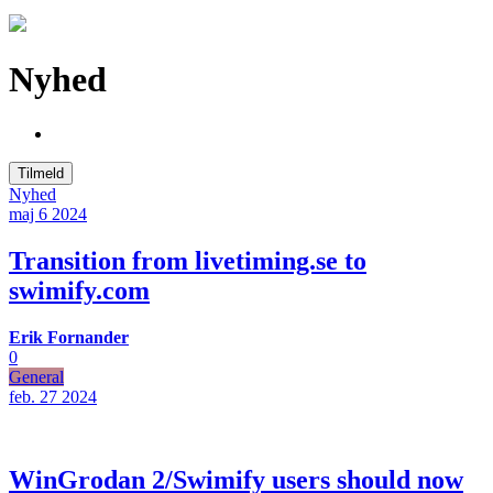
Nyhed
Tilmeld
Nyhed
maj 6
2024
Transition from livetiming.se to
swimify.com
Erik Fornander
0
General
feb. 27
2024
WinGrodan 2/Swimify users should now