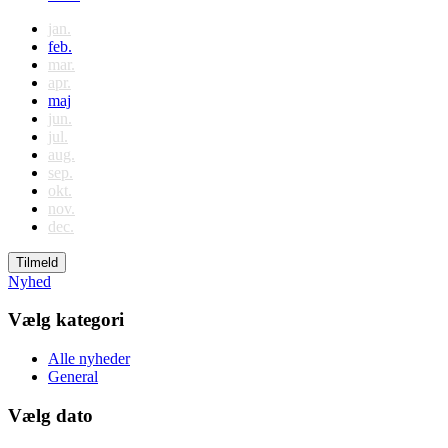
jan.
feb.
mar.
apr.
maj
jun.
jul.
aug.
sep.
okt.
nov.
dec.
Tilmeld
Nyhed
Vælg kategori
Alle nyheder
General
Vælg dato