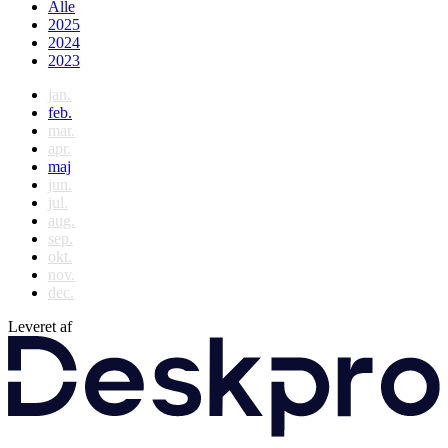
Alle
2025
2024
2023
jan.
feb.
mar.
apr.
maj
jun.
jul.
aug.
sep.
okt.
nov.
dec.
Leveret af