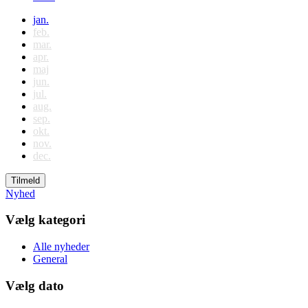
jan.
feb.
mar.
apr.
maj
jun.
jul.
aug.
sep.
okt.
nov.
dec.
Tilmeld
Nyhed
Vælg kategori
Alle nyheder
General
Vælg dato