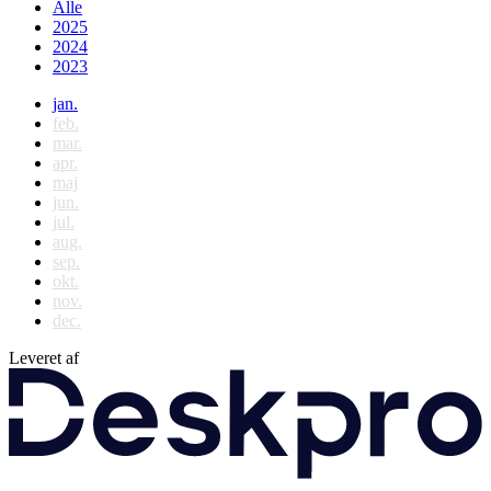
Alle
2025
2024
2023
jan.
feb.
mar.
apr.
maj
jun.
jul.
aug.
sep.
okt.
nov.
dec.
Leveret af