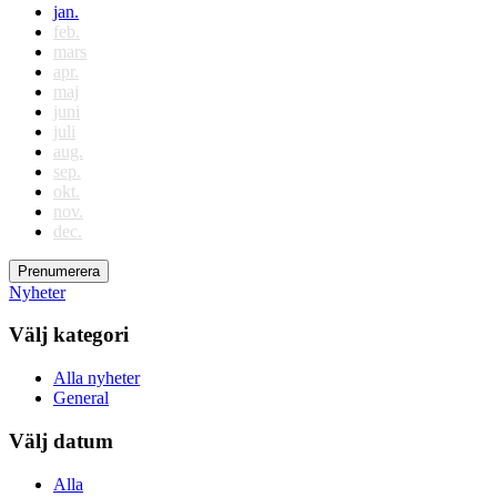
jan.
feb.
mars
apr.
maj
juni
juli
aug.
sep.
okt.
nov.
dec.
Prenumerera
Nyheter
Välj kategori
Alla nyheter
General
Välj datum
Alla