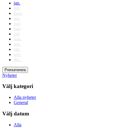
jan.
feb.
mars
apr.
maj
juni
juli
aug.
sep.
okt.
nov.
dec.
Prenumerera
Nyheter
Välj kategori
Alla nyheter
General
Välj datum
Alla