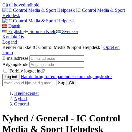
Gå til hovedindhold
IC Control Media & Sport
Helpdesk
Dansk
English
Suomen Kieli
Svenska
Kontakt Os
Log ind
Kender du ikke IC Control Media & Sport Helpdesk?
Opret en
konto
E-mailadresse
Adgangskode
Forbliv logget ind?
Har du brug for en påmindelse om adgangskode?
Søg
Hjælpecenter
Nyhed
General
Nyhed / General - IC Control
Media & Sport Helpdesk