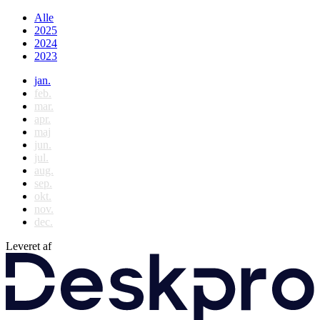
Alle
2025
2024
2023
jan.
feb.
mar.
apr.
maj
jun.
jul.
aug.
sep.
okt.
nov.
dec.
Leveret af