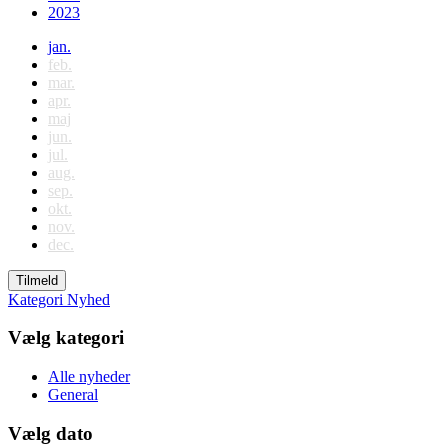
2023
jan.
feb.
mar.
apr.
maj
jun.
jul.
aug.
sep.
okt.
nov.
dec.
Tilmeld
Kategori
Nyhed
Vælg kategori
Alle nyheder
General
Vælg dato