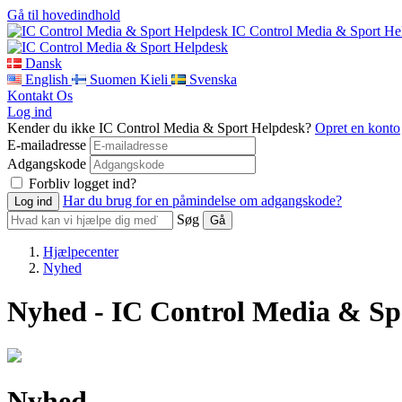
Gå til hovedindhold
IC Control Media & Sport He
Dansk
English
Suomen Kieli
Svenska
Kontakt Os
Log ind
Kender du ikke IC Control Media & Sport Helpdesk?
Opret en konto
E-mailadresse
Adgangskode
Forbliv logget ind?
Har du brug for en påmindelse om adgangskode?
Søg
Hjælpecenter
Nyhed
Nyhed - IC Control Media & Sp
Nyhed