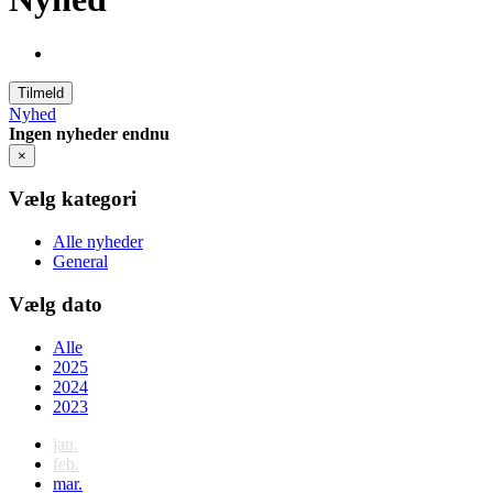
Tilmeld
Nyhed
Ingen nyheder endnu
×
Vælg kategori
Alle nyheder
General
Vælg dato
Alle
2025
2024
2023
jan.
feb.
mar.