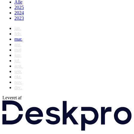
Alle
2025
2024
2023
jan.
feb.
mar.
apr.
maj
jun.
jul.
aug.
sep.
okt.
nov.
dec.
Leveret af