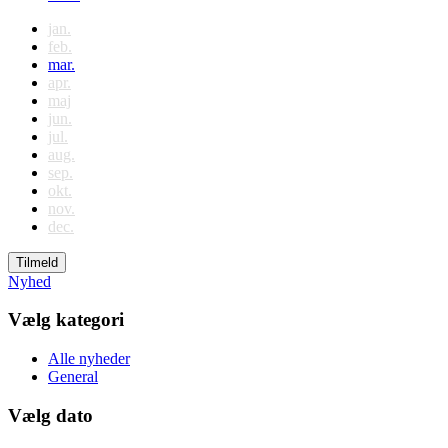
jan.
feb.
mar.
apr.
maj
jun.
jul.
aug.
sep.
okt.
nov.
dec.
Tilmeld
Nyhed
Vælg kategori
Alle nyheder
General
Vælg dato