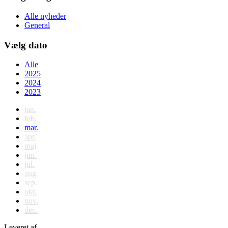
Alle nyheder
General
Vælg dato
Alle
2025
2024
2023
jan.
feb.
mar.
apr.
maj
jun.
jul.
aug.
sep.
okt.
nov.
dec.
Leveret af