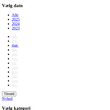
Vælg dato
Alle
2025
2024
2023
jan.
feb.
mar.
apr.
maj
jun.
jul.
aug.
sep.
okt.
nov.
dec.
Tilmeld
Nyhed
Vælg kategori